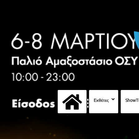
Εκθέτες
ShowT