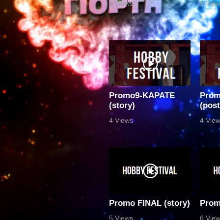
4 Views
5 Vie
Promo9-ΚΑΡΑΤΕ
Prom
(story)
(post
4 Views
4 Vie
Promo FINAL (story)
Prom
5 Views
6 Vie