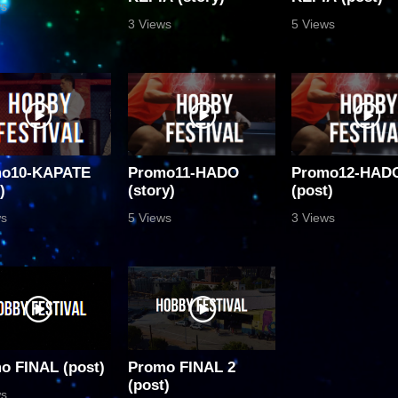
ws
3 Views
5 Views
o10-ΚΑΡΑΤΕ
Promo11-HADO
Promo12-HAD
)
(story)
(post)
ws
5 Views
3 Views
o FINAL (post)
Promo FINAL 2
(post)
ws