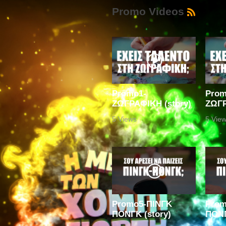
Promo Videos
Promo1-
Prom
ΖΩΓΡΑΦΙΚΗ (story)
ΖΩΓΡ
5 Views
5 Vie
Promo5-ΠΙΝΓΚ
Prom
ΠΟΝΓΚ (story)
ΠΟΝΓ