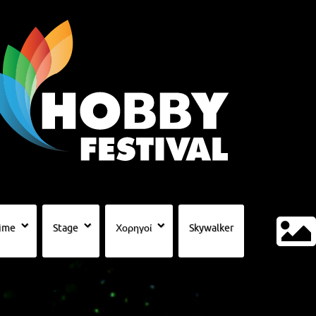
ime
Stage
Χορηγοί
Skywalker