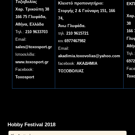
Τοξοβολίας
Κλειστό προπονητήριο:
ΕΚΠ
Χαρ. Τρικούπη 38
Στοργής 2 & Γούναρη 151, 166
Χαρ
166 75 Γλυφάδα,
74,
38
Αθήνα, Ελλάδα
Άνω Γλυφάδα.
166 
Τηλ.:
210 9633703
τηλ.
210 9615721
Γλυ
Email:
κιν.
6977467982
Αθή
sales@toxosport.gr
Email:
Τηλ.
Ιστοσελίδα:
akadimia.toxovolias@yahoo.com
6972
www.toxosport.gr
facebook:
ΑΚΑΔΗΜΙΑ
Face
Facebook:
ΤΟΞΟΒΟΛΙΑΣ
Tox
Toxosport
Hobby Festival 2018