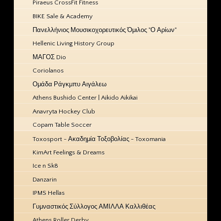
Piraeus CrossFit Fitness
BIKE Sale & Academy
Πανελλήνιος Μουσικοχορευτικός Όμιλος "Ο Αρίων"
Hellenic Living History Group
ΜΑΓΟΣ Dio
Coriolanos
Ομάδα Ράγκμπυ Αιγάλεω
Athens Bushido Center | Aikido Aikikai
Anavryta Hockey Club
Copam Table Soccer
Toxosport - Ακαδημία Τοξοβολίας - Toxomania
KimArt Feelings & Dreams
Ice n Sk8
Danzarin
IPMS Hellas
Γυμναστικός Σύλλογος ΑΜΙΛΛΑ Καλλιθέας
Athens Roller Derby