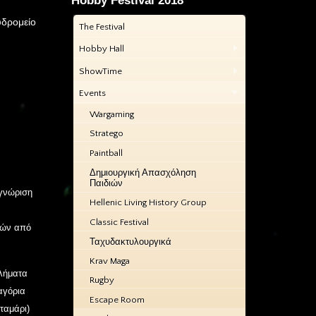
Hobby Festival 2018
υδρομείο
The Festival
Hobby Hall
ShowTime
Events
Wargaming
Stratego
Paintball
Δημιουργική Απασχόληση
Παιδιών
γνώριση
Hellenic Living History Group
Classic Festival
ιών από
Ταχυδακτυλουργικά
Krav Maga
θλήματα
Rugby
αγόρια
Escape Room
ταμάρι)