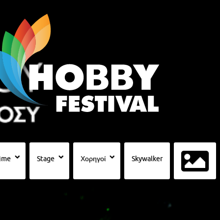
ime
Stage
Χορηγοί
Skywalker