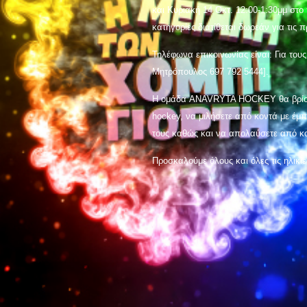
και Κυριακή 14 Οκτ. 12:00-1:30μμ στ
κατηγορίες διατίθεται δωρεάν για τις 
Τηλέφωνα επικοινωνίας είναι: Για τους
Μητρόπουλος 697 792 5444].
Η ομάδα ANAVRYTA HOCKEY θα βρίσκετα
hockey, να μιλήσετε από κοντά με έμπε
τους καθώς και να απολαύσετε από κ
Προσκαλούμε όλους και όλες τις ηλικί