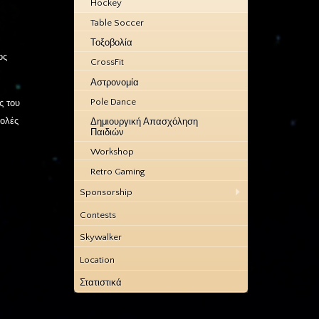
Hockey
Table Soccer
Τοξοβολία
ος
CrossFit
Αστρονομία
Pole Dance
ς του
τολές
Δημιουργική Απασχόληση
Παιδιών
Workshop
Retro Gaming
Sponsorship
Contests
Skywalker
Location
Στατιστικά