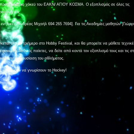
ο προπονητήριο χόκεϋ του ΕΑΚΝ/ ΑΓΙΟΥ ΚΟΣΜΑ. Ο εξοπλισμός σε όλες τις
προπονήσεις.
 ενήλικες [Ανδρέας Μιχαήλ 694 265 7694]. Για τις Ακαδημίες μαθητών [Γιώργ
ι όλο το τριήμερο στο Hobby Festival, και θα μπορείτε να μάθετε τεχνικέ
ιρους και διεθνείς παίκτες, να δείτε από κοντά τον εξοπλισμό τους και τις σ
οντά την παρουσίαση του αθλήματος.
ες να έρθουν να γνωρίσουν το Hockey!