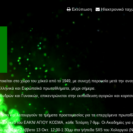
Εκτύπωση
Ηλεκτρονικό ταχ
ίται στο χώρο του χόκεϋ από το 1949, με συνεχή παρουσία μετά την ανα
Ελληνικά και Ευρωπαϊκά πρωταθλήματα, μέχρι σήμερα.
Ανδρών και Γυναικών, επικεντρώνεται στην εκπαίδευση αγοριών και κοριτσ
ρχίσει και λειτουργούν τα τμήματα προετοιμασίας για τα επερχόμενα πρωτα
ιο Χόκεϋ του ΕΑΚΝ/ ΑΓΙΟΥ ΚΟΣΜΑ, κάθε Τετάρτη 7-9μμ. Οι Ακαδημίες για 
άνω αρχίζουν Σάββατο 13 Οκτ. 12:00-1:30μμ στα γήπεδα 5Χ5 του Χολαργού (Ν