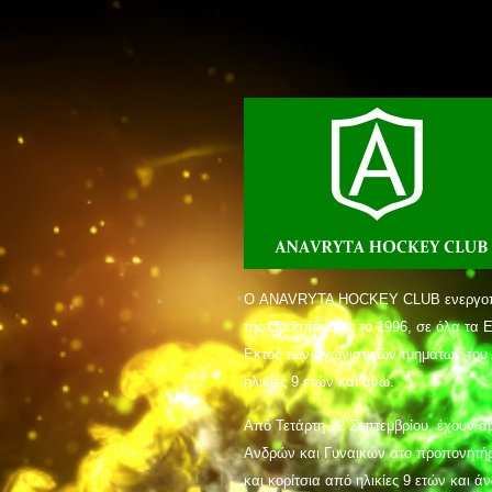
Ο ANAVRYTA HOCKEY CLUB ενεργοποιε
της Ομοσπονδίας το 1996, σε όλα τα 
Εκτός των αγωνιστικών τμημάτων του 
ηλικίες 9 ετών και άνω.
Από Τετάρτη 12 Σεπτεμβρίου, έχουν α
Ανδρών και Γυναικών στο προπονητήρ
και κορίτσια από ηλικίες 9 ετών και 