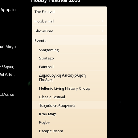
Hobby Festival 2018
υδρομείο
The Festival
Hobby Hall
ShowTime
Events
δικό Μάγο
Wargaming
Stratego
Έλληνες
Paintball
l Arte ,
Δημιουργική Απασχόληση
Παιδιών
Hellenic Living History Group
ΕΙΑΣ και
Classic Festival
Ταχυδακτυλουργικά
Krav Maga
Rugby
Escape Room