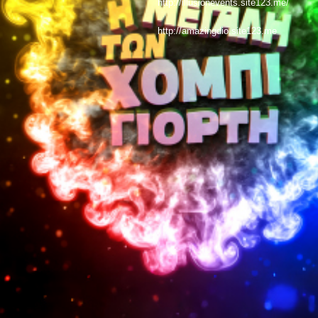
http://illusionevents.site123.me/
http://amazingdio.site123.me