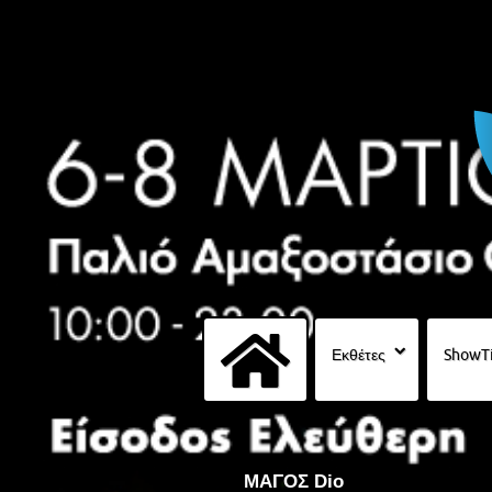
Εκθέτες
ShowT
ΜΑΓΟΣ Dio