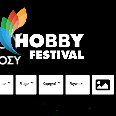
ime
Stage
Χορηγοί
Skywalker