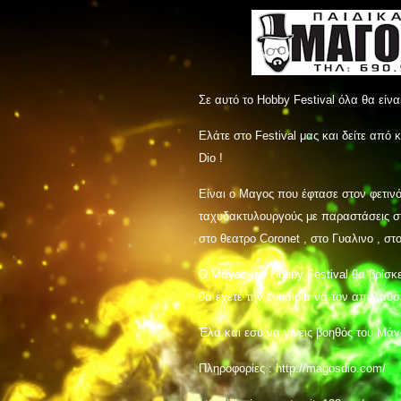
Σε αυτό το Hobby Festival όλα θα είν
Ελάτε στο Festival μας και δείτε απ
Dio !
Είναι ο Μαγος που έφτασε στον φετι
ταχυδακτυλουργούς με παραστάσεις στο
στο θεατρο Coronet , στο Γυαλινο , στ
Ο Μάγος του Hobby Festival θα βρίσκ
θα έχετε την ευκαιρία να τον απολαύ
Έλα και εσυ να γίνεις βοηθός του Μάγο
Πληροφορίες :
http://magosdio.com/