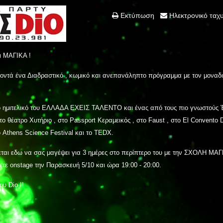
Εκτύπωση
Ηλεκτρονικό ταχ
αι ΜΑΓΙΚΑ !
ό κοντά ένα Διαδραστικό , κωμικό και ανεπανάληπτο πρόγραμμα με τον μονα
νό ημιτελικό του ΕΛΛΑΔΑ ΕΧΕΙΣ ΤΑΛΕΝΤΟ και ένας από τους πιο γνωστούς 
 θέατρο Χυτήριο , στο Passport Κεραμεικός , στο Faust , στο El Convento De
ο Athens Science Festival και το TEDX.
εται εδω να σας μαγέψει για 3 ημέρες στο περίπτερο του με την ΣΧΟΛΗ ΜΑΓ
σετε onstage
την Παρασκευή 5/10 και ώρα 19:00 - 20:00.
υ Dio !!