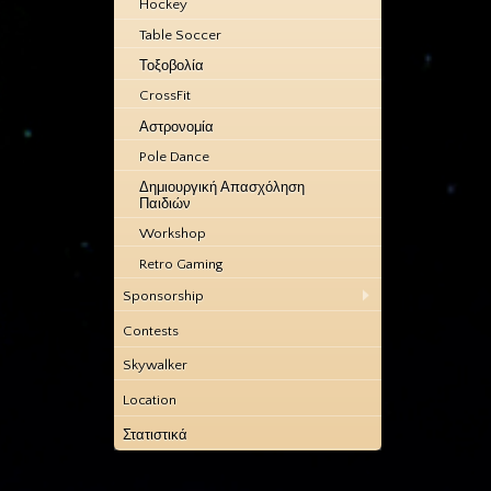
Hockey
Table Soccer
Τοξοβολία
CrossFit
Αστρονομία
Pole Dance
Δημιουργική Απασχόληση
Παιδιών
Workshop
Retro Gaming
Sponsorship
Contests
Skywalker
Location
Στατιστικά