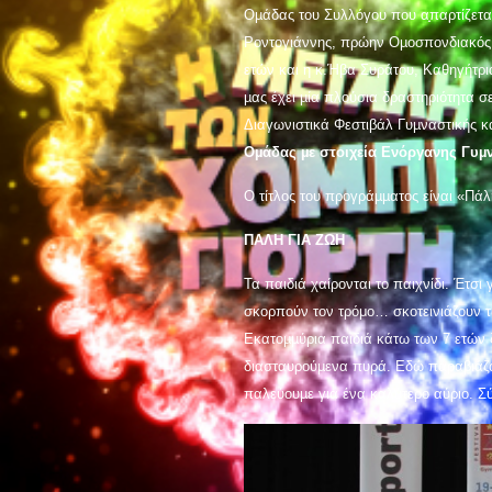
Οµάδας του Συλλόγου που α̟παρτίζεται
Ροντογιάννης, πρώην Οµοσπονδιακός 
ετών και η κ.Ήβα Συράτου, Καθηγήτρι
µας έχει µία πλούσια δραστηριότητα σ
Διαγωνιστικά Φεστιβάλ Γυµναστικής κα
Οµάδας µε στοιχεία Ενόργανης Γυµ
Ο τίτλος του προγράµµατος είναι «Πάλ
ΠΑΛΗ ΓΙΑ ΖΩΗ
Τα παιδιά χαίρονται το παιχνίδι. Έτσι 
σκορπούν τον τρόμο… σκοτεινιάζουν το
Εκατοµµύρια παιδιά κάτω των 7 ετών 
διασταυρούµενα πυρά. Εδώ παραβιάζον
παλεύουµε για ένα καλύτερο αύριο. Σ