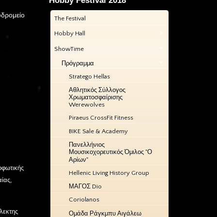
Hobby Festival 2018
υδρομείο
The Festival
Hobby Hall
ShowTime
Πρόγραμμα
Stratego Hellas
Αθλητικός Σύλλογος
Χρωματοσφαίρισης
Werewolves
Piraeus CrossFit Fitness
BIKE Sale & Academy
Πανελλήνιος
Μουσικοχορευτικός Όμιλος "Ο
Αρίων"
ρφωτικής
Hellenic Living History Group
αίας,
ΜΑΓΟΣ Dio
Coriolanos
λεκτης
Ομάδα Ράγκμπυ Αιγάλεω