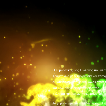
Ο Γυµναστικός µας Σύλλογος που υλοπ
Τραμπολίνο µε τεχνογνωσία και επαγγ
εκµάθηση, ανάπτυξη και καλλιέργεια τ
και καλλιτεχνικής δραστηριότητας, κα
αλλά και ευρύτερων στρωµάτων, σε αθλ
Το γυμναστήριο του Συλλόγου είναι Ε