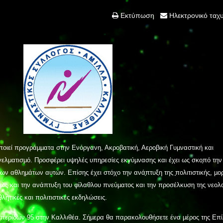
Εκτύπωση
Ηλεκτρονικό ταχ
οιεί προγράµµατα στην Ενόργανη, Ακροβατική, Αεροβική Γυµναστική και
ελματισμό. Προσφέρει υψηλές υπηρεσίες εκγύµνασης και έχει ως σκο̟πό την
ων αθληµάτων αυτών. Επίσης έχει στόχο την ανά̟πτυξη της ̟πολιτιστικής, µο
θώς και την ανάπτυξη του φίλαθλου πνεύµατος και την προσέλκυση της νεολ
ητικές και πολιτιστικές εκδηλώσεις.
σπερίδων 95 στην Καλλιθέα. Σήµερα θα παρακολουθήσετε ένα µέρος της Επί