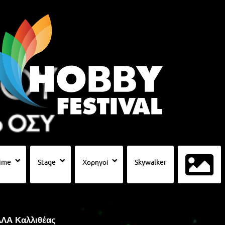
ime
Stage
Χορηγοί
Skywalker
ΛΛΑ Καλλιθέας