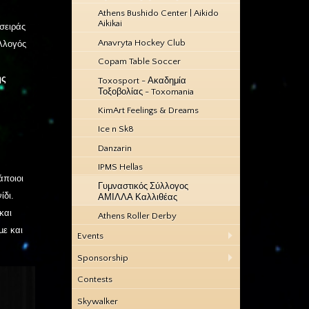
Athens Bushido Center | Aikido
Aikikai
σειράς
Anavryta Hockey Club
ύλλογός
Copam Table Soccer
ης
Toxosport - Ακαδημία
Τοξοβολίας - Toxomania
KimArt Feelings & Dreams
Ice n Sk8
Danzarin
IPMS Hellas
άποιοι
Γυμναστικός Σύλλογος
ίδι.
ΑΜΙΛΛΑ Καλλιθέας
και
Athens Roller Derby
µε και
Events
Sponsorship
Contests
Skywalker