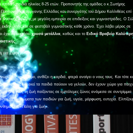
 α̟πό 15 παιδιά ηλικίας 8-25 ετών. Προπονητής της οµάδας ο κ.Σωτήρης
Προπονητής Ενόργανης Ελλάδας και συνεργάτης του Δήµου Καλλιθέας επί 
α Φυσικής Αγωγής µε µεγάλη εμπειρία σε επιδείξεις και γυµναστράδες. Ο Σ
ε εκδηλώσεις και σε φεστιβάλ γυµναστικής κάθε χρόνο. Έχει λάβει µέρος σε
ι έχει κατακτήσει
χρυσά µετάλλια
, καθώς και το
Ειδικό Βραβείο Καλύτερ
ναστικής
.
η για Ζωή».
γνωρίζουν τον κόσµο, ανθίζει η καρδιά, φτερά ανοίγει ο νους τους. Και τότε κ
ν ήλιο τους και εκεί τα παιδιά παύουν να γελούν, δεν έχουν χώρο για παιχν
ζουν όλη τους τη ζωή παίζοντας σε εμπόλεµες ζώνες ανάµεσα σε συντρίµµια 
ται τα δικαιώµατα των παιδιών για ζωή, υγεία, µόρφωση, ευτυχία. Ελπίζου
ύνθηµά µας «Πάλη για ζωή».